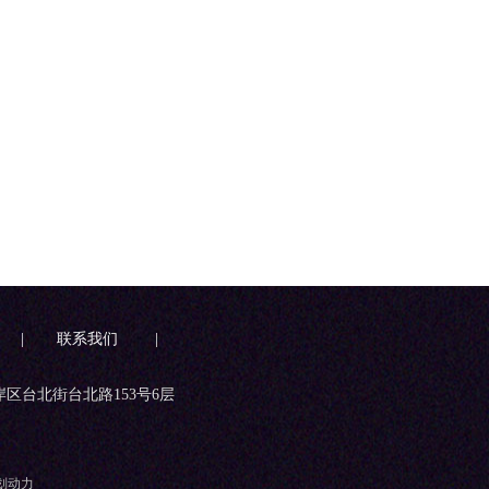
|
联系我们
|
岸区台北街台北路153号6层
划动力