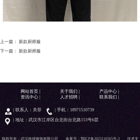
上一篇： 新款厨师服
下一篇： 新款厨师服
网站首页
|
关于我们
|
产品中心
|
资讯中心
|
人才招聘
|
联系我们
|
| 联系人：关菲
| 手机：18971510739
| 地址：武汉市江岸区台北街台北路153号6层
版权所有：武汉格律服饰有限公司 备案号：
鄂ICP备2025116565号-3
技术支